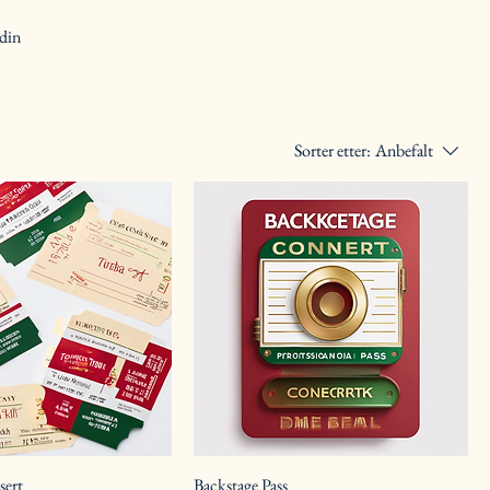
 din
Sorter etter:
Anbefalt
sert
Backstage Pass