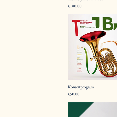
Pris
£180.00
Konsertprogram
Pris
£50.00