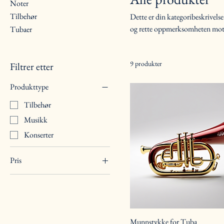
Noter
Tilbehør
Dette er din kategoribeskrivel
og rette oppmerksomheten mot
Tubaer
9 produkter
Filtrer etter
Produkttype
Tilbehør
Musikk
Konserter
Pris
50 £
500 £
Munnstykke for Tuba