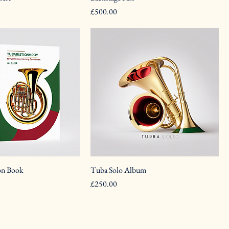
Pris
£500.00
on Book
Tuba Solo Album
Pris
£250.00