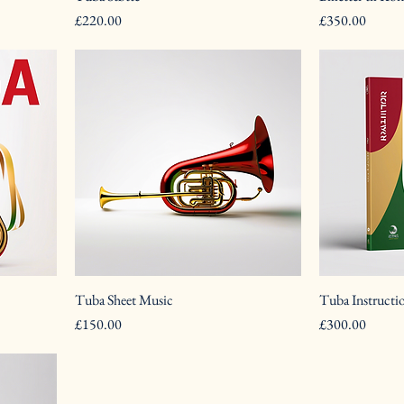
Pris
Pris
£220.00
£350.00
Tuba Sheet Music
Tuba Instructi
Pris
Pris
£150.00
£300.00