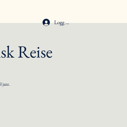
Logg inn
sk Reise
l jazz.