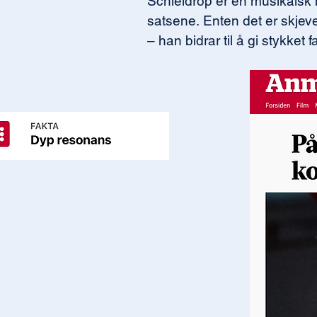
Schieldrop er en musikalsk 
satsene. Enten det er skjeve 
– han bidrar til å gi stykket 
Så har han også noen av Nor
flere oppsetninger av verket,
publikum.

Grenser, sjangere og barrie
Trøndelag-baserte komponis
Selv om urfremføringen av D
Stabsmusikken i september, e
men har bakgrunn fra jazzlin
Og hvis dette var hjemme-pre
og korps leverer musikk i ve
Mange kjenner Herskedal be
Jazzorkester, Emilie Nichola