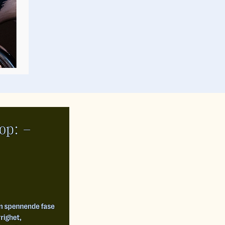
dvelende, poetisk uttrykk 
g Moskvapatriarkatets 
n unge klassisk utdannede 
kestre, og har mottatt flere 
jestedirigent Peter Szilvay 
 og som resonnerer i 
 av fem verk på 
rpset tok oss først gjennom 
ket starter med en enkel 
e fleste instrumentgrupper 
edts hjemlengsel mens hans 
r nyansene i musikken til å 
valitetene i verket kommer 