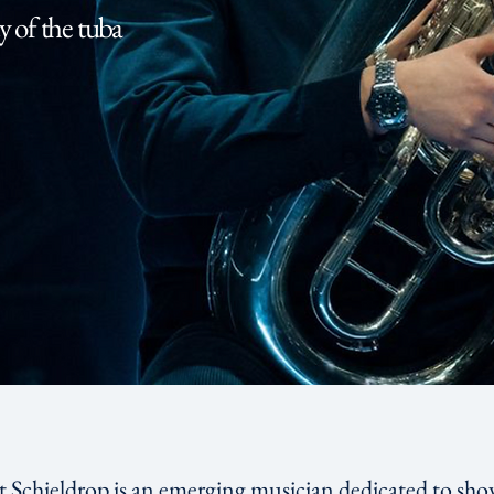
 of the tuba
 Schieldrop is an emerging musician dedicated to sho