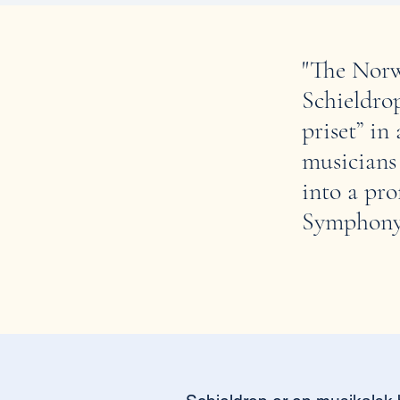
"The Norw
Schieldro
priset”
in 
musicians
into a pro
Symphony 