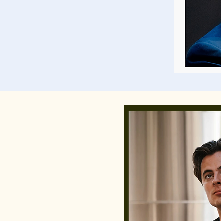
Han utforsker klanger, reson
som berører som resultat.

Han har tidligere skrevet be
Mannskor. Denne gangen er 
tubaisten (født 1999) fra Os
priser for sitt talent. Samm
resulterer det i en konsert
kroppen og klinger godt i øret
Men før vi går dypere inn i 
programmet, der hele fire av
en særdeles leken og dynami
trommevirvel, men utvikler 
får vist seg fram. Det er m
skrev stykket i sin eksiltil
skinne.

Mange korps har spilt Olav 