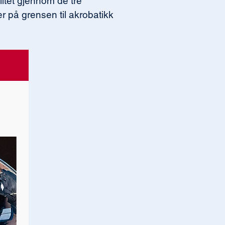
tet gjennom de tre 
r på grensen til akrobatikk 
 ryggen. Så får vi håpe på 
m fortjener et stort 
leklar hjemmeseier for den 
t sted i Oslo med 
n. Herskedal er fra Molde, 
 kalle ham vår, da?

en, hvor dirigent, solist 
samarbeid med Trondheim 
ilnærming til instrumentet. 