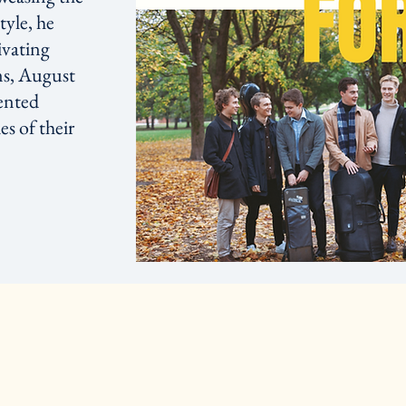
tyle, he
ivating
ns, August
lented
es of their