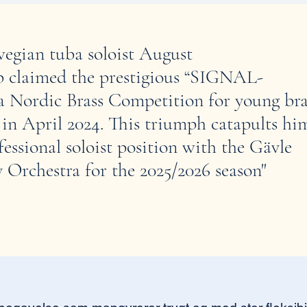
egian tuba soloist
August
p
claimed the prestigious
“SIGNAL-
a Nordic Brass Competition for young bra
 in April 2024. This triumph catapults hi
fessional soloist position with the Gävle
Orchestra for the 2025/2026 season"