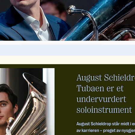
ans og nyanser i instrumentets register, ofte med et 
stillingsverk til blant andre BBC Concert Orchestra o
musikken skrevet spesielt til August Schieldrop. De
lo har rukket å opptre med de fleste ledende norske or
en med Luftforsvarets musikkorps (LFMK) og deres 1. g
 som krysser både geografiske og musikalske grenser,
 i lang tid etterpå.

musikken, litt om rammen: Fremføringen var nemlig ett
 disse er skrevet til Forsvarets musikk. Szilvay og ko
sk utgave av Knut Nystedts «Entrata Festiva». Styk
seg til en kompleks lek med stemmer og svar der de d
ye norsk folkemusikk her, som antakelig skyldes Nyst
værelse i USA. Og så er det solid håndverk, og LFMK få
Bergs «Blowing», særlig på 1980- og 90-tallet, men k