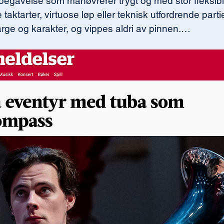
begavelse som manøvrerer trygt og med stor fleksibili
taktarter, virtuose løp eller teknisk utfordrende partie
farge og karakter, og vippes aldri av pinnen.

ges beste musikere og en særdeles intuitiv dirigent i
 og på sikt også en innspilling. For dette er musikk so
rer brytes i Daniel Herskedals nye tubakonsert. En so
ten.

aniel Herskedals helt ferske tubakonsert «Earth» fan
r det fristende å kalle dette den egentlige premiere
ja på NTNU og er i dag bosatt på Røros. Det er lov å
mieren, var det definitivt en hjemmeseier. En soleklar 
rdensklasse.

st som tuba-virtuos jazzmusiker og -komponist, i 
s og mange andre, men alltid med en ukonvensjonell t