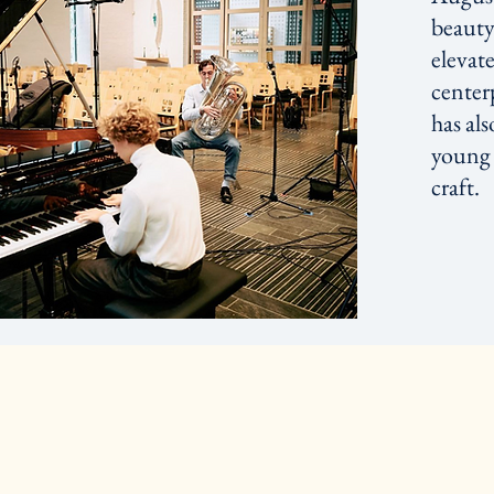
beauty
elevate
center
has al
young m
craft.